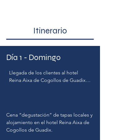
Itinerario
Día 1 - Domingo
Llegada de los clientes al hotel 
Reina Aixa de Cogollos de Guadix.

Reunión informativa con el guía a las 
20h.
Cena “degustación” de tapas locales y 
alojamiento en el hotel Reina Aixa de 
Cogollos de Guadix.