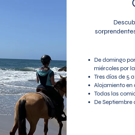
Descubr
sorprendentes
De domingo por 
miércoles por l
Tres días d
e 5 a
Alojamiento en 
Todas las comid
De Septiembre a